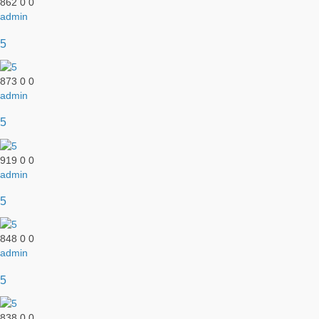
862
0
0
admin
5
873
0
0
admin
5
919
0
0
admin
5
848
0
0
admin
5
838
0
0