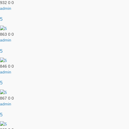
932
0
0
admin
5
863
0
0
admin
5
846
0
0
admin
5
867
0
0
admin
5