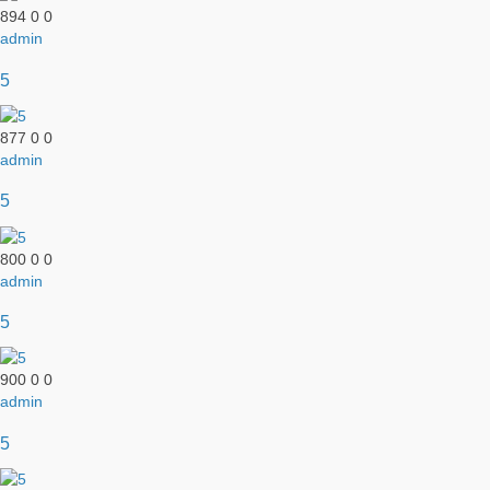
894
0
0
admin
5
877
0
0
admin
5
800
0
0
admin
5
900
0
0
admin
5