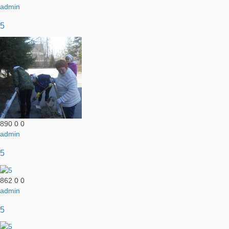
admin
5
890
0
0
admin
5
862
0
0
admin
5