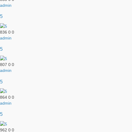
admin
5
836
0
0
admin
5
807
0
0
admin
5
864
0
0
admin
5
962
0
0